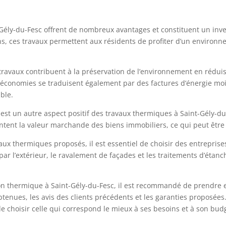
-Gély-du-Fesc offrent de nombreux avantages et constituent un inv
ns, ces travaux permettent aux résidents de profiter d’un environn
 travaux contribuent à la préservation de l’environnement en rédui
s économies se traduisent également par des factures d’énergie moi
ble.
r est un autre aspect positif des travaux thermiques à Saint-Gély-du
ntent la valeur marchande des biens immobiliers, ce qui peut être 
vaux thermiques proposés, il est essentiel de choisir des entrepris
 par l’extérieur, le ravalement de façades et les traitements d’étan
ion thermique à Saint-Gély-du-Fesc, il est recommandé de prendre e
s obtenues, les avis des clients précédents et les garanties proposé
de choisir celle qui correspond le mieux à ses besoins et à son bud