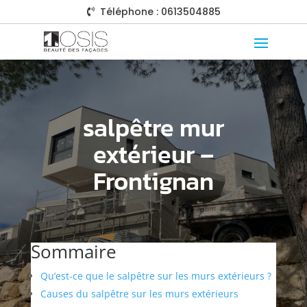
Téléphone : 0613504885

salpêtre mur
extérieur –
Frontignan
Sommaire
Qu’est-ce que le salpêtre sur les murs extérieurs ?
Causes du salpêtre sur les murs extérieurs