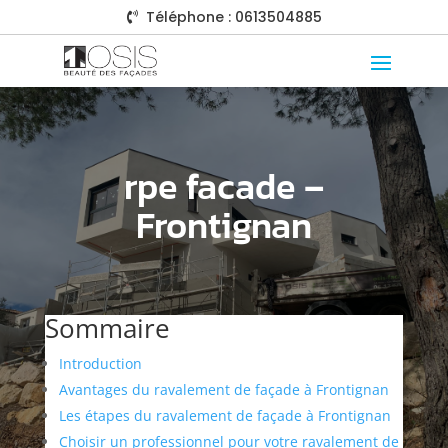
Téléphone : 0613504885

rpe facade –
Frontignan
Sommaire
Introduction
Avantages du ravalement de façade à Frontignan
Les étapes du ravalement de façade à Frontignan
Choisir un professionnel pour votre ravalement de