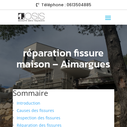
Téléphone : 0613504885

réparation fissure
maison – Aimargues
Sommaire
Introduction
Causes des fissures
Inspection des fissures
Réparation des fissures