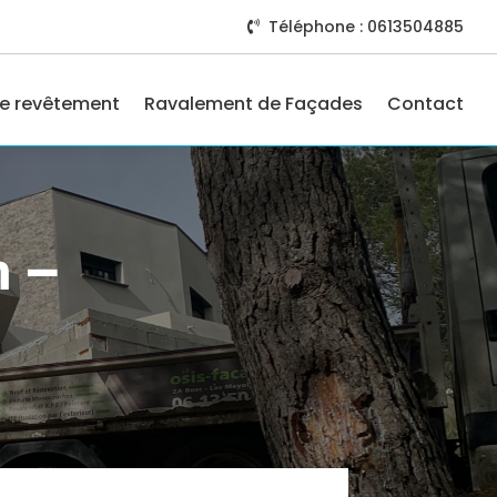
Téléphone : 0613504885

e revêtement
Ravalement de Façades
Contact
n –