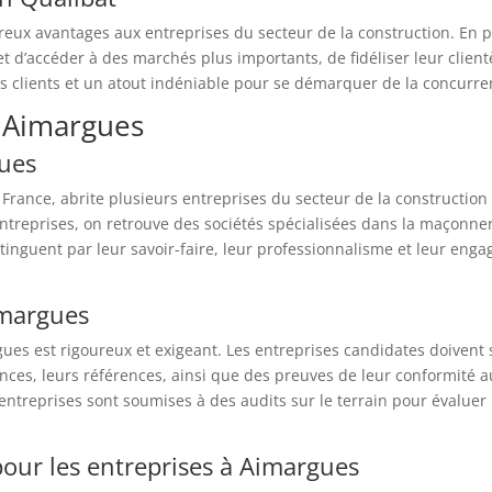
reux avantages aux entreprises du secteur de la construction. En pl
t d’accéder à des marchés plus importants, de fidéliser leur clientè
es clients et un atout indéniable pour se démarquer de la concurre
à Aimargues
gues
nce, abrite plusieurs entreprises du secteur de la construction e
ntreprises, on retrouve des sociétés spécialisées dans la maçonnerie
tinguent par leur savoir-faire, leur professionnalisme et leur eng
imargues
rgues est rigoureux et exigeant. Les entreprises candidates doive
nces, leurs références, ainsi que des preuves de leur conformité a
entreprises sont soumises à des audits sur le terrain pour évaluer l
pour les entreprises à Aimargues