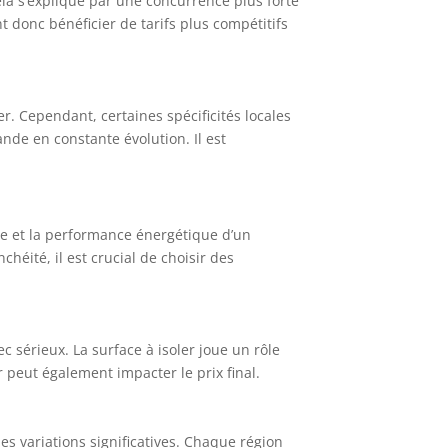
ela s’explique par une concurrence plus forte
t donc bénéficier de tarifs plus compétitifs
er. Cependant, certaines spécificités locales
ande en constante évolution. Il est
que et la performance énergétique d’un
chéité, il est crucial de choisir des
c sérieux. La surface à isoler joue un rôle
er peut également impacter le prix final.
des variations significatives. Chaque région