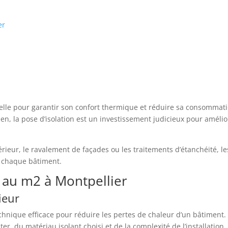
er
ielle pour garantir son confort thermique et réduire sa consommati
en, la pose d’isolation est un investissement judicieux pour amél
térieur, le ravalement de façades ou les traitements d’étanchéité, 
e chaque bâtiment.
n au m2 à Montpellier
ieur
echnique efficace pour réduire les pertes de chaleur d’un bâtiment. 
aiter, du matériau isolant choisi et de la complexité de l’installatio