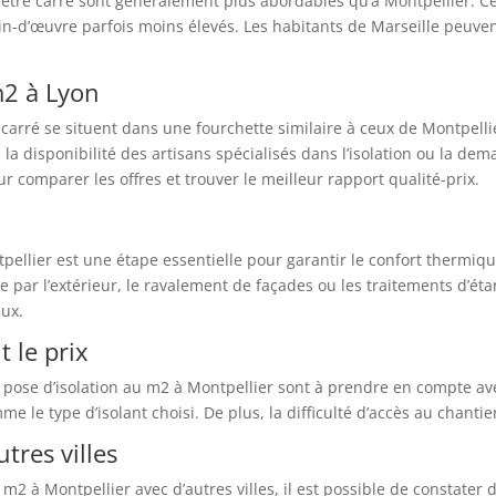
u mètre carré sont généralement plus abordables qu’à Montpellier. C
ain-d’œuvre parfois moins élevés. Les habitants de Marseille peuven
m2 à Lyon
e carré se situent dans une fourchette similaire à ceux de Montpelli
la disponibilité des artisans spécialisés dans l’isolation ou la dem
omparer les offres et trouver le meilleur rapport qualité-prix.
tpellier est une étape essentielle pour garantir le confort thermi
 par l’extérieur, le ravalement de façades ou les traitements d’étan
aux.
 le prix
la pose d’isolation au m2 à Montpellier sont à prendre en compte ave
e le type d’isolant choisi. De plus, la difficulté d’accès au chanti
tres villes
m2 à Montpellier avec d’autres villes, il est possible de constater 