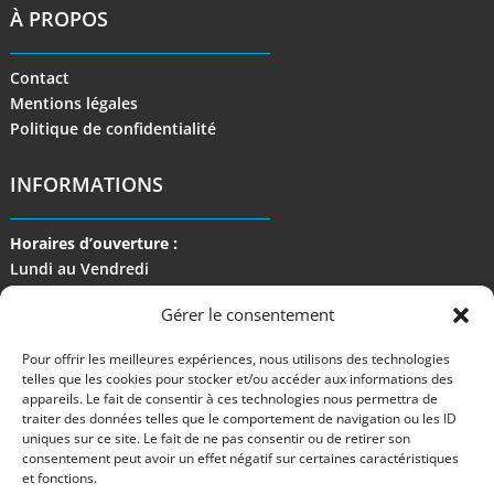
À PROPOS
Contact
Mentions légales
Politique de confidentialité
INFORMATIONS
Horaires d’ouverture :
Lundi au Vendredi
de 9 h à 17 h
Gérer le consentement
Pour offrir les meilleures expériences, nous utilisons des technologies
telles que les cookies pour stocker et/ou accéder aux informations des
appareils. Le fait de consentir à ces technologies nous permettra de
traiter des données telles que le comportement de navigation ou les ID
uniques sur ce site. Le fait de ne pas consentir ou de retirer son
consentement peut avoir un effet négatif sur certaines caractéristiques
et fonctions.