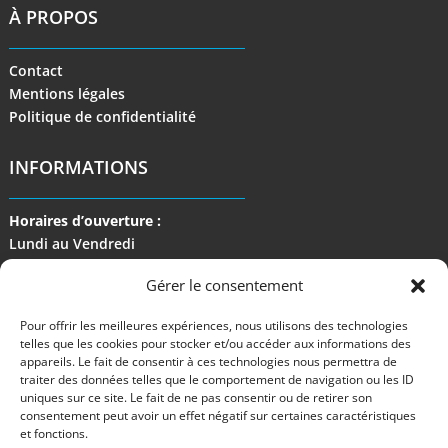
À PROPOS
Contact
Mentions légales
Politique de confidentialité
INFORMATIONS
Horaires d’ouverture :
Lundi au Vendredi
de 9 h à 17 h
Gérer le consentement
Pour offrir les meilleures expériences, nous utilisons des technologies
telles que les cookies pour stocker et/ou accéder aux informations des
appareils. Le fait de consentir à ces technologies nous permettra de
traiter des données telles que le comportement de navigation ou les ID
uniques sur ce site. Le fait de ne pas consentir ou de retirer son
consentement peut avoir un effet négatif sur certaines caractéristiques
et fonctions.