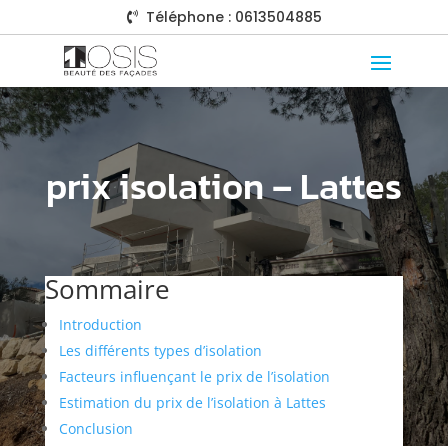
Téléphone : 0613504885

prix isolation – Lattes
Sommaire
Introduction
Les différents types d’isolation
Facteurs influençant le prix de l’isolation
Estimation du prix de l’isolation à Lattes
Conclusion