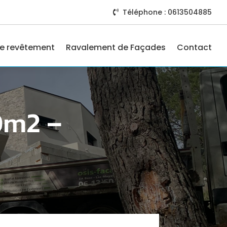
Téléphone : 0613504885

e revêtement
Ravalement de Façades
Contact
0m2 –