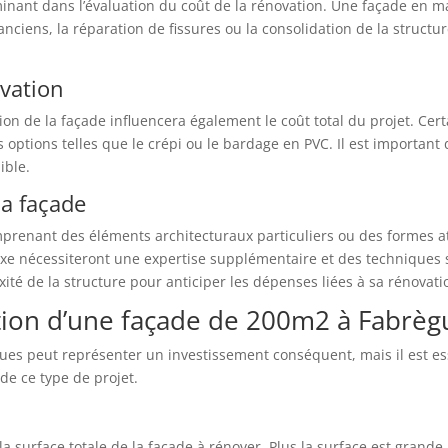
rminant dans l’évaluation du coût de la rénovation. Une façade en m
 anciens, la réparation de fissures ou la consolidation de la struct
ovation
tion de la façade influencera également le coût total du projet. Ce
s options telles que le crépi ou le bardage en PVC. Il est important
ible.
la façade
mprenant des éléments architecturaux particuliers ou des formes at
xe nécessiteront une expertise supplémentaire et des techniques s
exité de la structure pour anticiper les dépenses liées à sa rénovati
tion d’une façade de 200m2 à Fabrèg
es peut représenter un investissement conséquent, mais il est ess
de ce type de projet.
a surface totale de la façade à rénover. Plus la surface est grande