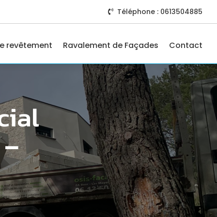
Téléphone : 0613504885

e revêtement
Ravalement de Façades
Contact
cial
 –