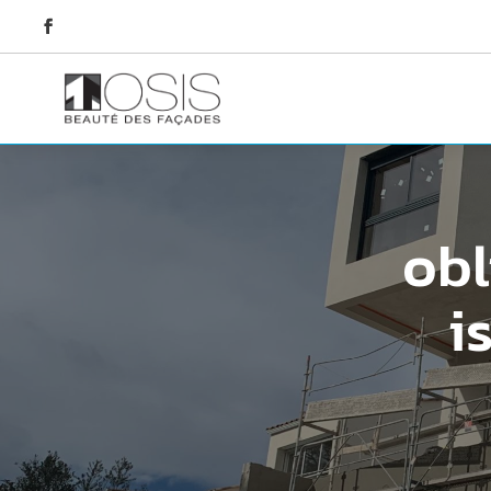
obl
i