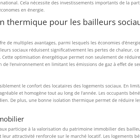
ational. Cela nécessite des investissements importants de la part 
 économes en énergie.
on thermique pour les bailleurs socia
ffre de multiples avantages, parmi lesquels les économies d’énergi
illeurs sociaux réduisent significativement les pertes de chaleur, c
Cette optimisation énergétique permet non seulement de réduire le
 de l’environnement en limitant les émissions de gaz à effet de se
nsiblement le confort des locataires des logements sociaux. En limit
agréable et homogène tout au long de l’année. Les occupants bénéfi
idien. De plus, une bonne isolation thermique permet de réduire les
.
mobilier
iaux participe à la valorisation du patrimoine immobilier des baill
 leur attractivité renforcée sur le marché locatif. Les logements b