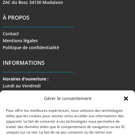
ZAC du Bosc 34130 Mudaison
À PROPOS
Contact
Mentions légales
Politique de confidentialité
INFORMATIONS
Horaires d’ouverture :
Lundi au Vendredi
de 9 h à 17 h
Gérer le consentement
Pour offrir les meilleures expériences, nous utilisons des technologies
telles que les cookies pour stocker et/ou accéder aux informations des
appareils. Le fait de consentir à ces technologies nous permettra de
traiter des données telles que le comportement de navigation ou les ID
uniques sur ce site. Le fait de ne pas consentir ou de retirer son