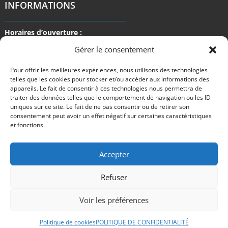
INFORMATIONS
Horaires d’ouverture :
Lundi au Vendredi
Gérer le consentement
de 9 h à 17 h
Pour offrir les meilleures expériences, nous utilisons des technologies
telles que les cookies pour stocker et/ou accéder aux informations des
appareils. Le fait de consentir à ces technologies nous permettra de
traiter des données telles que le comportement de navigation ou les ID
uniques sur ce site. Le fait de ne pas consentir ou de retirer son
consentement peut avoir un effet négatif sur certaines caractéristiques
et fonctions.
Accepter
Refuser
Voir les préférences
©2024 M Development
–
Mentions légales
– Tous droits réservés –
Blog
Politique de cookies
POLITIQUE DE CONFIDENTIALITÉ