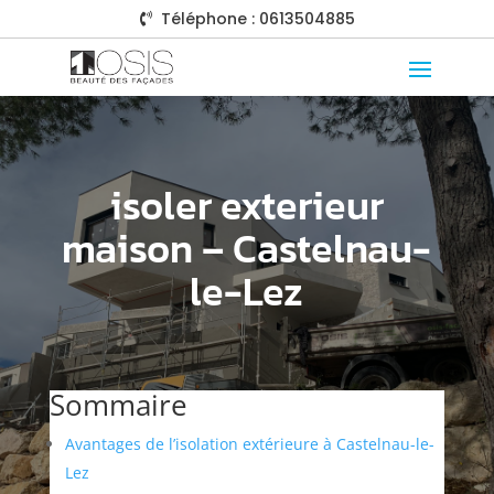
Téléphone : 0613504885

isoler exterieur
maison – Castelnau-
le-Lez
Sommaire
Avantages de l’isolation extérieure à Castelnau-le-
Lez