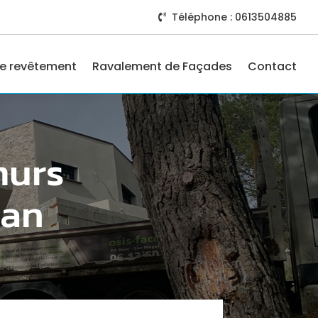
Téléphone : 0613504885

e revêtement
Ravalement de Façades
Contact
murs
nan