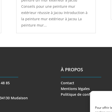
peindre un mur extérieur à Jacou
Conseils pour une peinture mur
extérieur réussie à Jacou Introduction à
la peinture mur extérieur à Jacou La
peinture mur...
À PROPOS
 48 85
Contact
Mentions légales
Politique de confidentialité
 34130 Mudaison
Pour offrir 