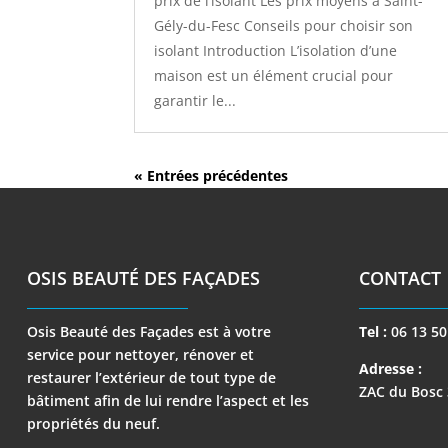
prix de l’isolant Les prix moyens à Saint-
Gély-du-Fesc Conseils pour choisir son
isolant Introduction L’isolation d’une
maison est un élément crucial pour
garantir le...
« Entrées précédentes
OSIS BEAUTÉ DES FAÇADES
CONTACT
Osis Beauté des Façades est à votre
Tel :
06 13 50
service pour nettoyer, rénover et
Adresse :
restaurer l’extérieur de tout type de
ZAC du Bosc
bâtiment afin de lui rendre l’aspect et les
propriétés du neuf.