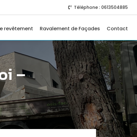
Téléphone : 0613504885

e revêtement
Ravalement de Façades
Contact
oi –