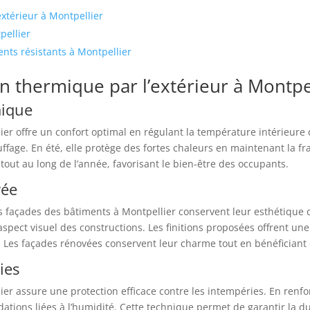
extérieur à Montpellier
pellier
nts résistants à Montpellier
on thermique par l’extérieur à Montpe
mique
lier offre un confort optimal en régulant la température intérieure d
ffage. En été, elle protège des fortes chaleurs en maintenant la fr
out au long de l’année, favorisant le bien-être des occupants.
vée
les façades des bâtiments à Montpellier conservent leur esthétique 
’aspect visuel des constructions. Les finitions proposées offrent une
re. Les façades rénovées conservent leur charme tout en bénéficiant
ies
lier assure une protection efficace contre les intempéries. En renf
radations liées à l’humidité. Cette technique permet de garantir la 