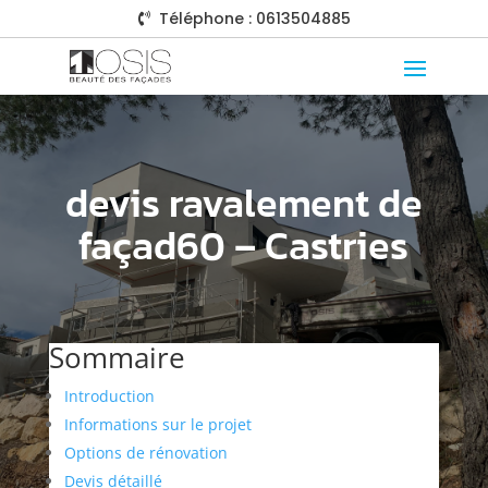
Téléphone : 0613504885

devis ravalement de
façad60 – Castries
Sommaire
Introduction
Informations sur le projet
Options de rénovation
Devis détaillé