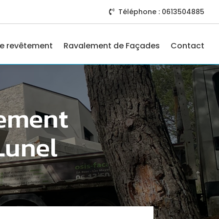
Téléphone : 0613504885

e revêtement
Ravalement de Façades
Contact
lement
Lunel