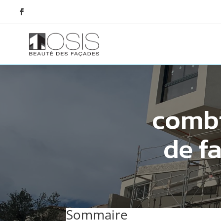
combi
de f
Sommaire