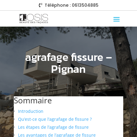
Téléphone : 0613504885

agrafage fissure –
Pignan
Sommaire
Introduction
Qu’est-ce que l’agrafage de fissure ?
Les étapes de l’agrafage de fissure
Les avantages de l’agrafage de fissure